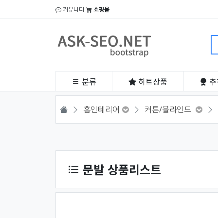
커뮤니티
쇼핑몰
분류
히트
상품
추
HOME
홈인테리어
커튼/블라인드
상품 정렬
문발 상품리스트