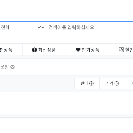
검색어 필수
천
상품
최신
상품
인기
상품
할
문발
판매
가격