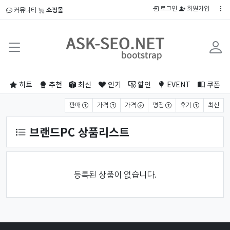
로그인
회원가입
커뮤니티
쇼핑몰
히트
추천
최신
인기
할인
EVENT
쿠폰
상품 정렬
판매
가격
가격
평점
후기
최신
브랜드PC 상품리스트
등록된 상품이 없습니다.