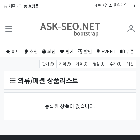
로그인
회원가입
커뮤니티
쇼핑몰
히트
추천
최신
인기
할인
EVENT
쿠폰
상품 정렬
판매
가격
가격
평점
후기
최신
의류/패션 상품리스트
등록된 상품이 없습니다.