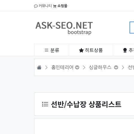
커뮤니티
쇼핑몰
분류
히트
상품
추
HOME
홈인테리어
싱글하우스
선
상품 정렬
선반/수납장 상품리스트