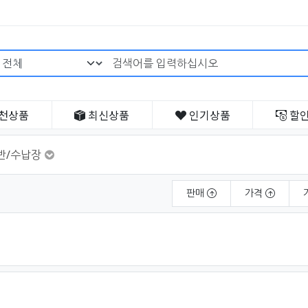
검색어 필수
천
상품
최신
상품
인기
상품
할
반/수납장
판매
가격