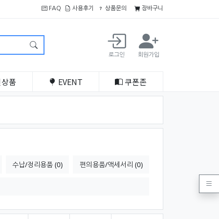
FAQ
사용후기
상품문의
장바구니
로그인
회원가입
인
상품
EVENT
쿠폰
존
수납/정리용품 (0)
편의용품/액세서리 (0)