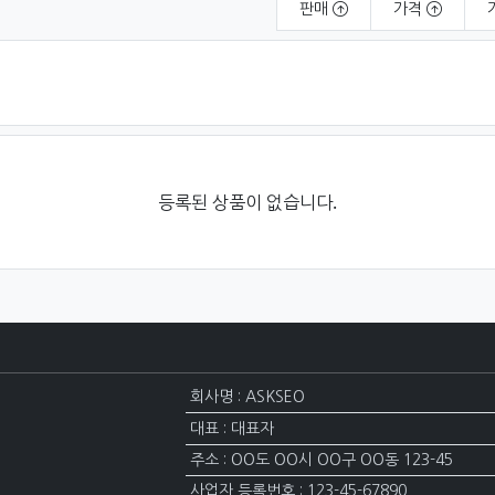
판매
가격
등록된 상품이 없습니다.
회사명 : ASKSEO
대표 : 대표자
주소 : OO도 OO시 OO구 OO동 123-45
사업자 등록번호 : 123-45-67890