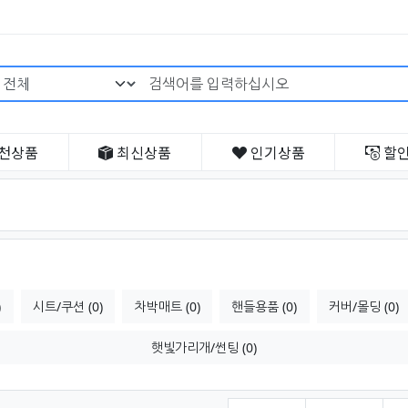
검색어 필수
천
상품
최신
상품
인기
상품
할
)
시트/쿠션 (0)
차박매트 (0)
핸들용품 (0)
커버/몰딩 (0)
햇빛가리개/썬팅 (0)