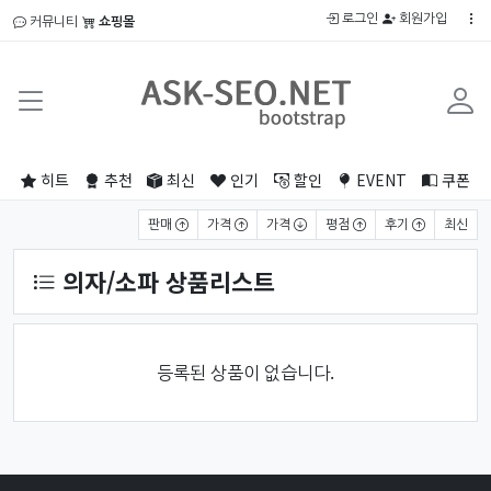
로그인
회원가입
커뮤니티
쇼핑몰
히트
추천
최신
인기
할인
EVENT
쿠폰
상품 정렬
판매
가격
가격
평점
후기
최신
의자/소파 상품리스트
등록된 상품이 없습니다.