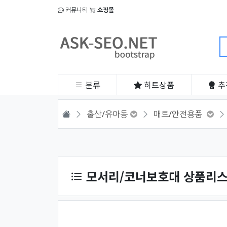
커뮤니티
쇼핑몰
분류
히트
상품
추
HOME
출산/유아동
매트/안전용품
상품 정렬
모서리/코너보호대 상품리