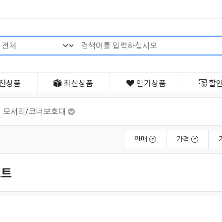
검색어 필수
천
상품
최신
상품
인기
상품
할
모서리/코너보호대
판매
가격
스트