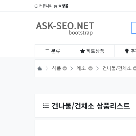
커뮤니티
쇼핑몰
분류
히트
상품
추
HOME
식품
채소
건나물/건채소
상품 정렬
건나물/건채소 상품리스트