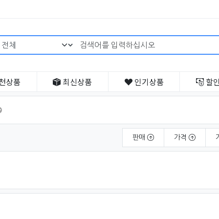
검색어 필수
천
상품
최신
상품
인기
상품
할
판매
가격