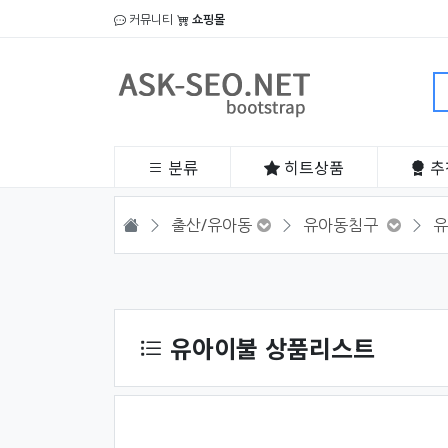
커뮤니티
쇼핑몰
분류
히트
상품
추
HOME
출산/유아동
유아동침구
유
상품 정렬
유아이불 상품리스트