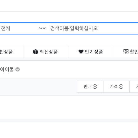
검색어 필수
천
상품
최신
상품
인기
상품
할
아이불
판매
가격