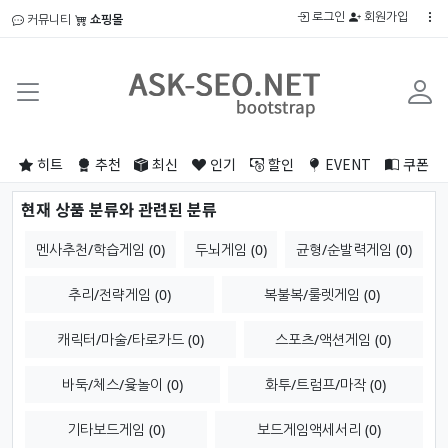
로그인
회원가입
커뮤니티
쇼핑몰
히트
추천
최신
인기
할인
EVENT
쿠폰
현재 상품 분류와 관련된 분류
멘사추천/학습게임 (0)
두뇌게임 (0)
균형/순발력게임 (0)
추리/전략게임 (0)
복불복/룰렛게임 (0)
캐릭터/마술/타로카드 (0)
스포츠/액션게임 (0)
바둑/체스/윷놀이 (0)
화투/트럼프/마작 (0)
기타보드게임 (0)
보드게임액세서리 (0)