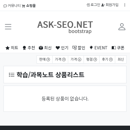
로그인
회원가입
커뮤니티
쇼핑몰
히트
추천
최신
인기
할인
EVENT
쿠폰
상품 정렬
판매
가격
가격
평점
후기
최신
학습/과목노트 상품리스트
등록된 상품이 없습니다.