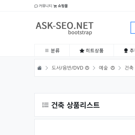
커뮤니티
쇼핑몰
분류
히트
상품
추
HOME
도서/음반/DVD
예술
건축
상품 정렬
건축 상품리스트