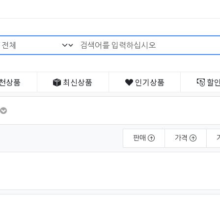
검색어 필수
천
상품
최신
상품
인기
상품
할
판매
가격