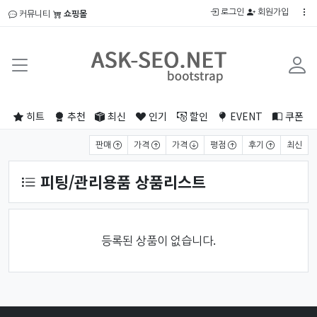
로그인
회원가입
커뮤니티
쇼핑몰
히트
추천
최신
인기
할인
EVENT
쿠폰
상품 정렬
판매
가격
가격
평점
후기
최신
피팅/관리용품 상품리스트
등록된 상품이 없습니다.