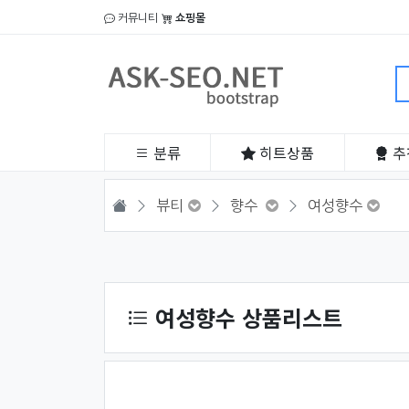
커뮤니티
쇼핑몰
분류
히트
상품
추
HOME
뷰티
향수
여성향수
상품 정렬
여성향수 상품리스트