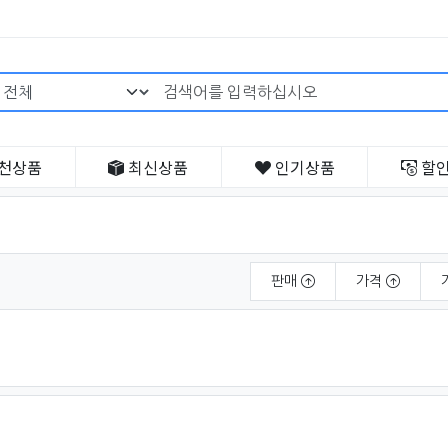
검색어 필수
천
상품
최신
상품
인기
상품
할
판매
가격