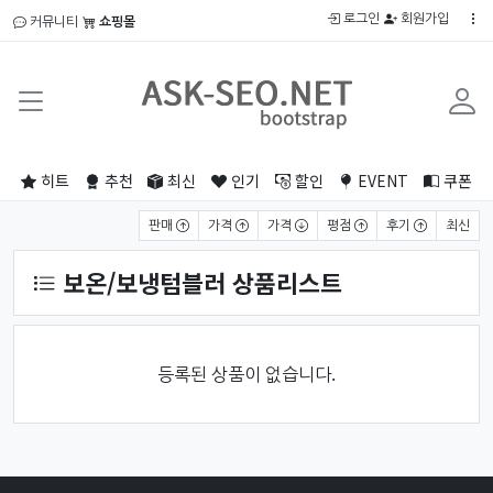
로그인
회원가입
커뮤니티
쇼핑몰
히트
추천
최신
인기
할인
EVENT
쿠폰
상품 정렬
판매
가격
가격
평점
후기
최신
보온/보냉텀블러 상품리스트
등록된 상품이 없습니다.