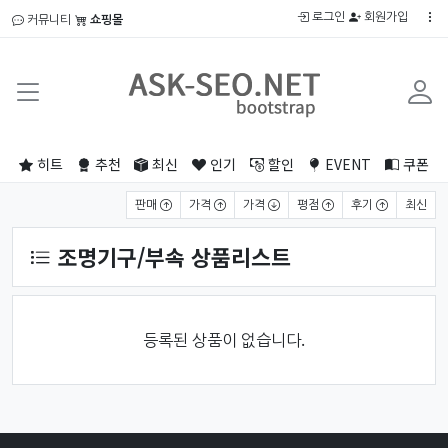
로그인
회원가입
커뮤니티
쇼핑몰
히트
추천
최신
인기
할인
EVENT
쿠폰
상품 정렬
판매
가격
가격
평점
후기
최신
조명기구/부속 상품리스트
등록된 상품이 없습니다.