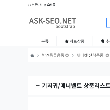
커뮤니티
쇼핑몰
분류
히트
상품
추
HOME
반려동물용품
펫티켓 산책용품
상품 정렬
기저귀/매너벨트 상품리스