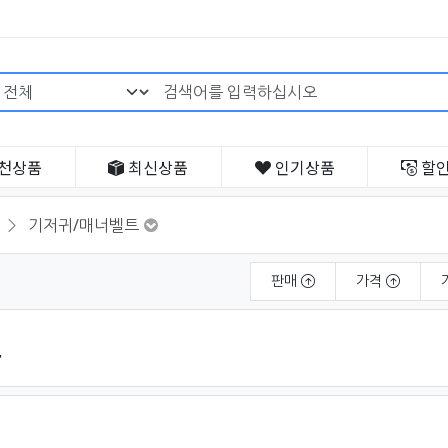
검색어 필수
천
상품
최신
상품
인기
상품
할
기저귀/매너벨트
판매
가격
트