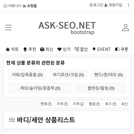
로그인
회원가입
커뮤니티
쇼핑몰
히트
추천
최신
인기
할인
EVENT
쿠폰
현재 상품 분류와 관련된 분류
샤워/입욕용품 (0)
바디로션/크림 (0)
핸드/풋/데오 (0)
제모/슬리밍/청결제 (0)
클렌징/필링 (0)
상품 정렬
판매
가격
가격
평점
후기
최신
바디/세안 상품리스트