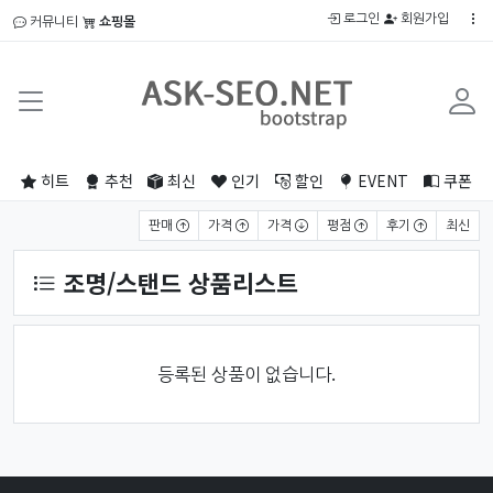
로그인
회원가입
커뮤니티
쇼핑몰
히트
추천
최신
인기
할인
EVENT
쿠폰
상품 정렬
판매
가격
가격
평점
후기
최신
조명/스탠드 상품리스트
등록된 상품이 없습니다.