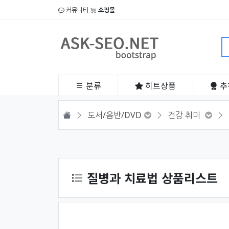
커뮤니티
쇼핑몰
분류
히트
상품
추
HOME
도서/음반/DVD
건강 취미
상품 정렬
질병과 치료법 상품리스트