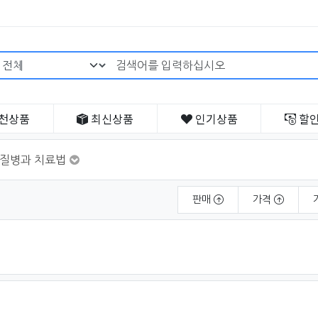
검색어 필수
천
상품
최신
상품
인기
상품
할
질병과 치료법
판매
가격