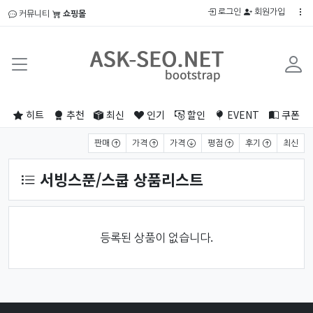
로그인
회원가입
커뮤니티
쇼핑몰
히트
추천
최신
인기
할인
EVENT
쿠폰
상품 정렬
판매
가격
가격
평점
후기
최신
서빙스푼/스쿱 상품리스트
등록된 상품이 없습니다.