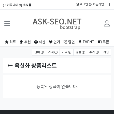
로그인
회원가입
커뮤니티
쇼핑몰
히트
추천
최신
인기
할인
EVENT
쿠폰
상품 정렬
판매
가격
가격
평점
후기
최신
욕실화 상품리스트
등록된 상품이 없습니다.