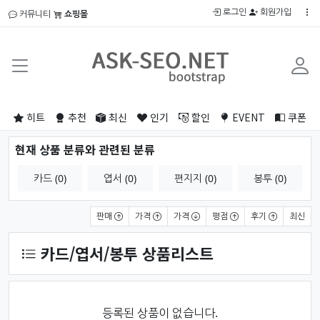
로그인
회원가입
커뮤니티
쇼핑몰
히트
추천
최신
인기
할인
EVENT
쿠폰
현재 상품 분류와 관련된 분류
카드 (0)
엽서 (0)
편지지 (0)
봉투 (0)
상품 정렬
판매
가격
가격
평점
후기
최신
카드/엽서/봉투 상품리스트
등록된 상품이 없습니다.