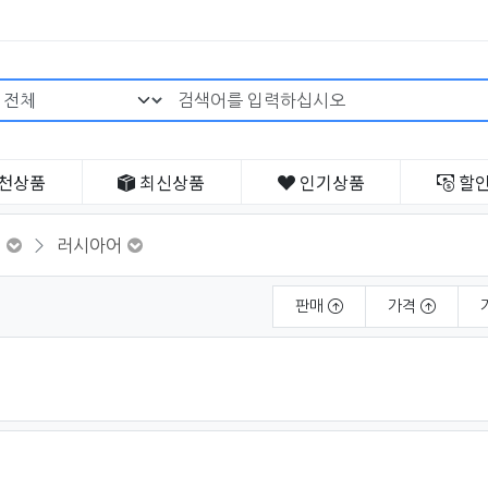
검색어 필수
천
상품
최신
상품
인기
상품
할
전
러시아어
판매
가격