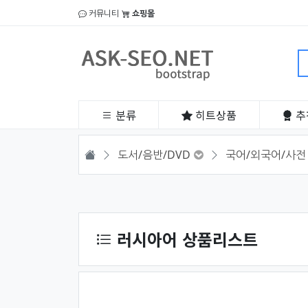
커뮤니티
쇼핑몰
분류
히트
상품
추
HOME
도서/음반/DVD
국어/외국어/사
상품 정렬
러시아어 상품리스트