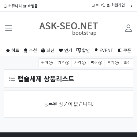
로그인
회원가입
커뮤니티
쇼핑몰
히트
추천
최신
인기
할인
EVENT
쿠폰
상품 정렬
판매
가격
가격
평점
후기
최신
캡슐세제 상품리스트
등록된 상품이 없습니다.