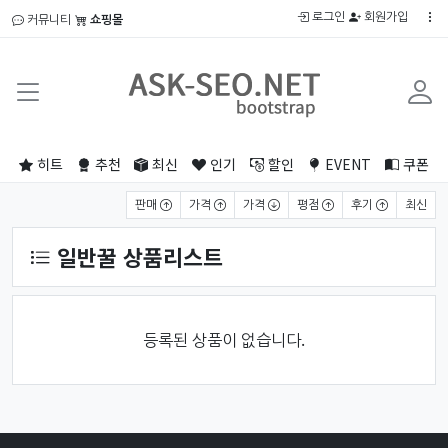
로그인
회원가입
커뮤니티
쇼핑몰
히트
추천
최신
인기
할인
EVENT
쿠폰
상품 정렬
판매
가격
가격
평점
후기
최신
일반꿀 상품리스트
등록된 상품이 없습니다.