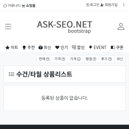
로그인
회원가입
커뮤니티
쇼핑몰
히트
추천
최신
인기
할인
EVENT
쿠폰
상품 정렬
판매
가격
가격
평점
후기
최신
수건/타월 상품리스트
등록된 상품이 없습니다.