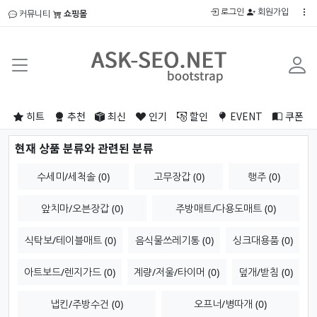
로그인
회원가입
커뮤니티
쇼핑몰
히트
추천
최신
인기
할인
EVENT
쿠폰
현재 상품 분류와 관련된 분류
수세미/세척솔 (0)
고무장갑 (0)
행주 (0)
앞치마/오븐장갑 (0)
주방매트/다용도매트 (0)
식탁보/테이블매트 (0)
음식물쓰레기통 (0)
싱크대용품 (0)
아트보드/렌지가드 (0)
계량/저울/타이머 (0)
덮개/받침 (0)
냅킨/주방수건 (0)
오프너/병따개 (0)