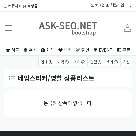
로그인
회원가입
커뮤니티
쇼핑몰
히트
추천
최신
인기
할인
EVENT
쿠폰
상품 정렬
판매
가격
가격
평점
후기
최신
네임스티커/명찰 상품리스트
등록된 상품이 없습니다.