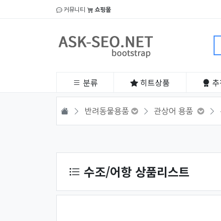
커뮤니티
쇼핑몰
분류
히트
상품
추
HOME
반려동물용품
관상어 용품
상품 정렬
수조/어항 상품리스트