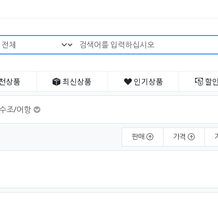
검색어 필수
천
상품
최신
상품
인기
상품
할
수조/어항
판매
가격