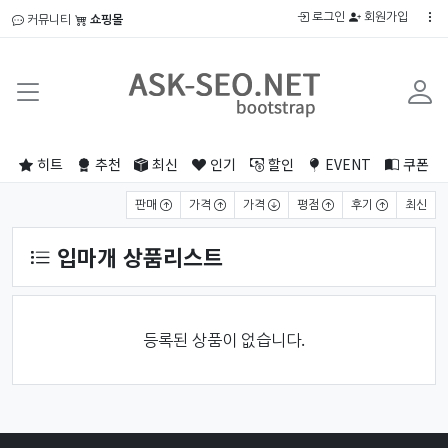
로그인
회원가입
커뮤니티
쇼핑몰
히트
추천
최신
인기
할인
EVENT
쿠폰
상품 정렬
판매
가격
가격
평점
후기
최신
입마개 상품리스트
등록된 상품이 없습니다.