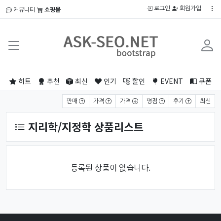
로그인
회원가입
커뮤니티
쇼핑몰
히트
추천
최신
인기
할인
EVENT
쿠폰
상품 정렬
판매
가격
가격
평점
후기
최신
지리학/지정학 상품리스트
등록된 상품이 없습니다.