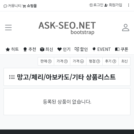
로그인
회원가입
커뮤니티
쇼핑몰
히트
추천
최신
인기
할인
EVENT
쿠폰
상품 정렬
판매
가격
가격
평점
후기
최신
망고/체리/아보카도/기타 상품리스트
등록된 상품이 없습니다.